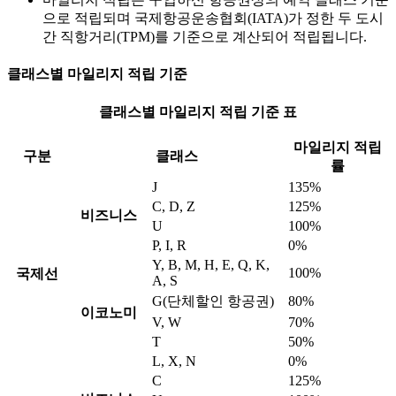
으로 적립되며 국제항공운송협회(IATA)가 정한 두 도시
간 직항거리(TPM)를 기준으로 계산되어 적립됩니다.
클래스별 마일리지 적립 기준
클래스별 마일리지 적립 기준 표
마일리지 적립
구분
클래스
률
J
135%
C, D, Z
125%
비즈니스
U
100%
P, I, R
0%
Y, B, M, H, E, Q, K,
100%
국제선
A, S
G(단체할인 항공권)
80%
이코노미
V, W
70%
T
50%
L, X, N
0%
C
125%