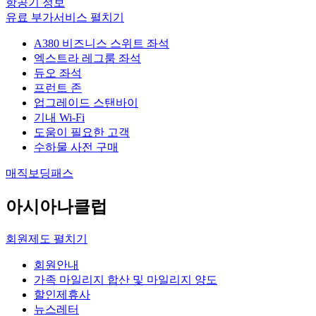
항공기 정보
유료 부가서비스
펼치기
A380 비즈니스 스위트 좌석
엑스트라 레그룸 좌석
듀오 좌석
프런트 존
업그레이드 스탠바이
기내 Wi-Fi
도움이 필요한 고객
수하물 사전 구매
매직보딩패스
아시아나클럽
회원제도
펼치기
회원안내
가족 마일리지 합산 및 마일리지 양도
할인제휴사
뉴스레터