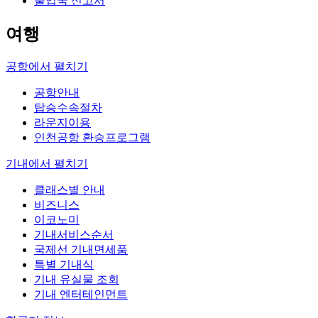
출입국 신고서
여행
공항에서
펼치기
공항안내
탑승수속절차
라운지이용
인천공항 환승프로그램
기내에서
펼치기
클래스별 안내
비즈니스
이코노미
기내서비스순서
국제선 기내면세품
특별 기내식
기내 유실물 조회
기내 엔터테인먼트