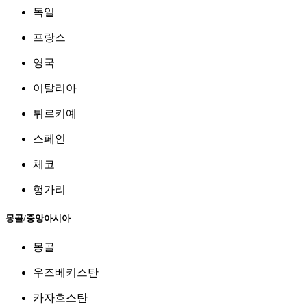
독일
프랑스
영국
이탈리아
튀르키예
스페인
체코
헝가리
몽골/중앙아시아
몽골
우즈베키스탄
카자흐스탄