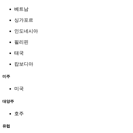
베트남
싱가포르
인도네시아
필리핀
태국
캄보디아
미주
미국
대양주
호주
유럽