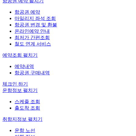
항공권 예약
펼치기
항공권 예약
마일리지 좌석 조회
항공권 변경 및 환불
온라인예약 안내
최저가 간편조회
철도 연계 서비스
예약조회
펼치기
예약내역
항공권 구매내역
체크인 하기
운항정보
펼치기
스케줄 조회
출도착 조회
취항지정보
펼치기
운항 노선