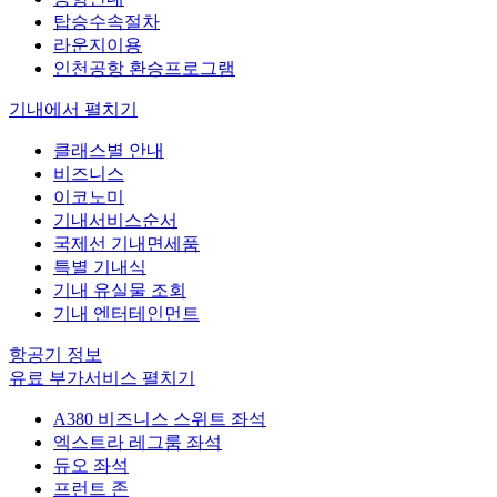
탑승수속절차
라운지이용
인천공항 환승프로그램
기내에서
펼치기
클래스별 안내
비즈니스
이코노미
기내서비스순서
국제선 기내면세품
특별 기내식
기내 유실물 조회
기내 엔터테인먼트
항공기 정보
유료 부가서비스
펼치기
A380 비즈니스 스위트 좌석
엑스트라 레그룸 좌석
듀오 좌석
프런트 존