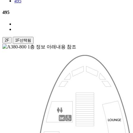
495
495
2F
1F
선택됨