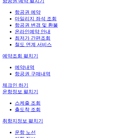
항공권 예약
펼치기
항공권 예약
마일리지 좌석 조회
항공권 변경 및 환불
온라인예약 안내
최저가 간편조회
철도 연계 서비스
예약조회
펼치기
예약내역
항공권 구매내역
체크인 하기
운항정보
펼치기
스케줄 조회
출도착 조회
취항지정보
펼치기
운항 노선