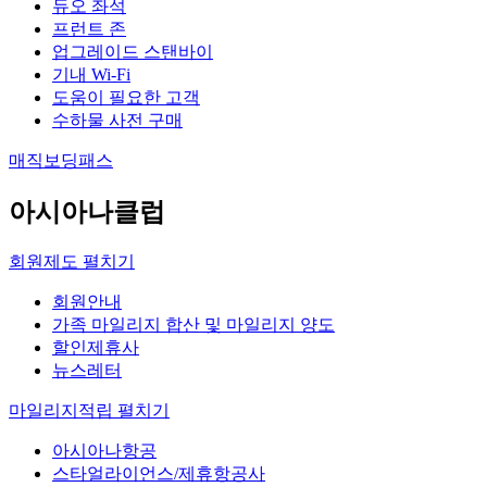
듀오 좌석
프런트 존
업그레이드 스탠바이
기내 Wi-Fi
도움이 필요한 고객
수하물 사전 구매
매직보딩패스
아시아나클럽
회원제도
펼치기
회원안내
가족 마일리지 합산 및 마일리지 양도
할인제휴사
뉴스레터
마일리지적립
펼치기
아시아나항공
스타얼라이언스/제휴항공사