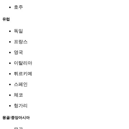
호주
유럽
독일
프랑스
영국
이탈리아
튀르키예
스페인
체코
헝가리
몽골/중앙아시아