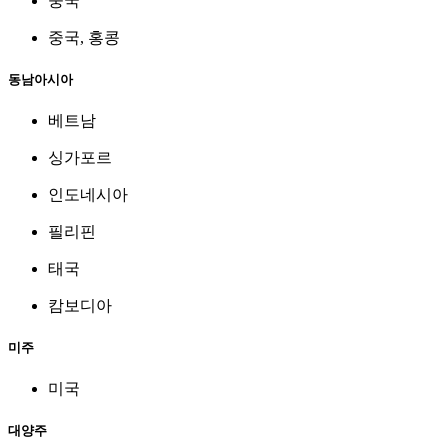
중국
중국, 홍콩
동남아시아
베트남
싱가포르
인도네시아
필리핀
태국
캄보디아
미주
미국
대양주