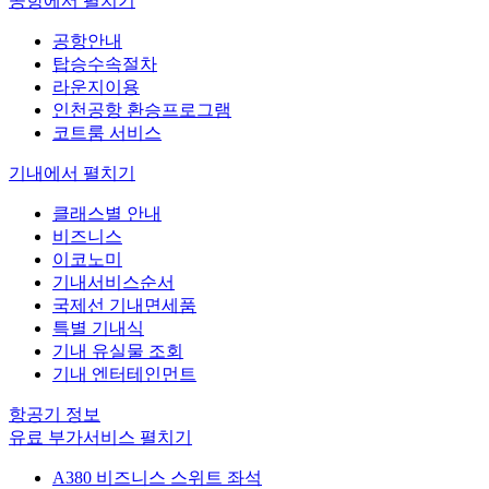
공항에서
펼치기
공항안내
탑승수속절차
라운지이용
인천공항 환승프로그램
코트룸 서비스
기내에서
펼치기
클래스별 안내
비즈니스
이코노미
기내서비스순서
국제선 기내면세품
특별 기내식
기내 유실물 조회
기내 엔터테인먼트
항공기 정보
유료 부가서비스
펼치기
A380 비즈니스 스위트 좌석