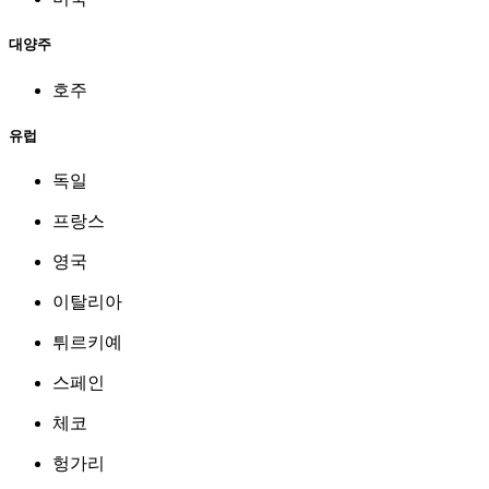
대양주
호주
유럽
독일
프랑스
영국
이탈리아
튀르키예
스페인
체코
헝가리